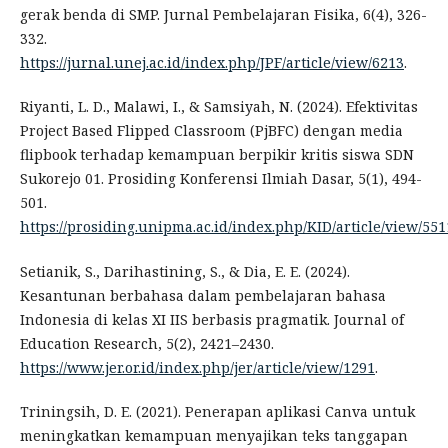
gerak benda di SMP. Jurnal Pembelajaran Fisika, 6(4), 326-
332.
https://jurnal.unej.ac.id/index.php/JPF/article/view/6213
.
Riyanti, L. D., Malawi, I., & Samsiyah, N. (2024). Efektivitas
Project Based Flipped Classroom (PjBFC) dengan media
flipbook terhadap kemampuan berpikir kritis siswa SDN
Sukorejo 01. Prosiding Konferensi Ilmiah Dasar, 5(1), 494-
501.
https://prosiding.unipma.ac.id/index.php/KID/article/view/551
Setianik, S., Darihastining, S., & Dia, E. E. (2024).
Kesantunan berbahasa dalam pembelajaran bahasa
Indonesia di kelas XI IIS berbasis pragmatik. Journal of
Education Research, 5(2), 2421–2430.
https://www.jer.or.id/index.php/jer/article/view/1291
.
Triningsih, D. E. (2021). Penerapan aplikasi Canva untuk
meningkatkan kemampuan menyajikan teks tanggapan