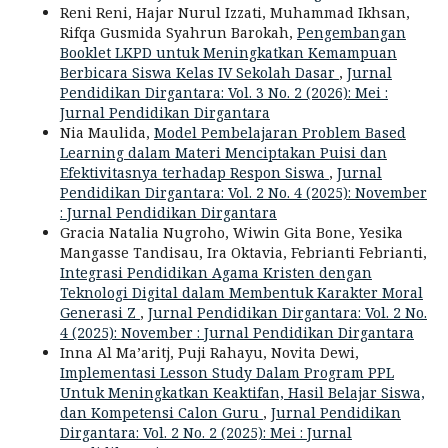
Reni Reni, Hajar Nurul Izzati, Muhammad Ikhsan,
Rifqa Gusmida Syahrun Barokah,
Pengembangan
Booklet LKPD untuk Meningkatkan Kemampuan
Berbicara Siswa Kelas IV Sekolah Dasar
,
Jurnal
Pendidikan Dirgantara: Vol. 3 No. 2 (2026): Mei :
Jurnal Pendidikan Dirgantara
Nia Maulida,
Model Pembelajaran Problem Based
Learning dalam Materi Menciptakan Puisi dan
Efektivitasnya terhadap Respon Siswa
,
Jurnal
Pendidikan Dirgantara: Vol. 2 No. 4 (2025): November
: Jurnal Pendidikan Dirgantara
Gracia Natalia Nugroho, Wiwin Gita Bone, Yesika
Mangasse Tandisau, Ira Oktavia, Febrianti Febrianti,
Integrasi Pendidikan Agama Kristen dengan
Teknologi Digital dalam Membentuk Karakter Moral
Generasi Z
,
Jurnal Pendidikan Dirgantara: Vol. 2 No.
4 (2025): November : Jurnal Pendidikan Dirgantara
Inna Al Ma’aritj, Puji Rahayu, Novita Dewi,
Implementasi Lesson Study Dalam Program PPL
Untuk Meningkatkan Keaktifan, Hasil Belajar Siswa,
dan Kompetensi Calon Guru
,
Jurnal Pendidikan
Dirgantara: Vol. 2 No. 2 (2025): Mei : Jurnal