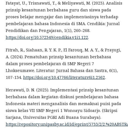
Fatayat, U., Trisnawati, T., & Meliyawati, M. (2023). Analisis
prinsip kesantunan berbahasa guru dan siswa pada
proses belajar mengajar dan implementasinya terhadap
pembelajaran bahasa Indonesia di SMA. Cendikia: Jurnal
Pendidikan dan Pengajaran, 1(1), 260–268.
https://doi.org/10.572349/cendikia.v1i1.122
.
Fitrah, R., Siahaan, R. Y. K. P., El Farouq, M. A. Y., & Prayogi,
A. (2024). Pematuhan prinsip kesantunan berbahasa
dalam proses pembelajaran di SMP Negeri 7
Lhokseumawe. Literatur: Jurnal Bahasa dan Sastra, 6(1),
107-134.
https://doi.org/10.47766/literatur.v6i1.2562
.
Herawati, D. N. (2023). Implementasi prinsip kesantunan
berbahasa dalam kegiatan diskusi pembelajaran bahasa
Indonesia materi menganalisis dan memaknai puisi pada
siswa kelas VII SMP Negeri 1 Wonoayu Sidoarjo. (Skripsi
Sarjana, Universitas PGRI Adi Buana Surabaya).
https://repository.unipasby.ac.id/id/eprint/5733/2/2.%20ABSTR