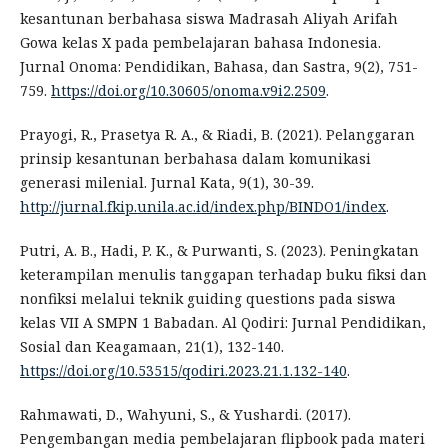
kesantunan berbahasa siswa Madrasah Aliyah Arifah
Gowa kelas X pada pembelajaran bahasa Indonesia.
Jurnal Onoma: Pendidikan, Bahasa, dan Sastra, 9(2), 751-
759.
https://doi.org/10.30605/onoma.v9i2.2509
.
Prayogi, R., Prasetya R. A., & Riadi, B. (2021). Pelanggaran
prinsip kesantunan berbahasa dalam komunikasi
generasi milenial. Jurnal Kata, 9(1), 30-39.
http://jurnal.fkip.unila.ac.id/index.php/BINDO1/index
.
Putri, A. B., Hadi, P. K., & Purwanti, S. (2023). Peningkatan
keterampilan menulis tanggapan terhadap buku fiksi dan
nonfiksi melalui teknik guiding questions pada siswa
kelas VII A SMPN 1 Babadan. Al Qodiri: Jurnal Pendidikan,
Sosial dan Keagamaan, 21(1), 132-140.
https://doi.org/10.53515/qodiri.2023.21.1.132-140
.
Rahmawati, D., Wahyuni, S., & Yushardi. (2017).
Pengembangan media pembelajaran flipbook pada materi