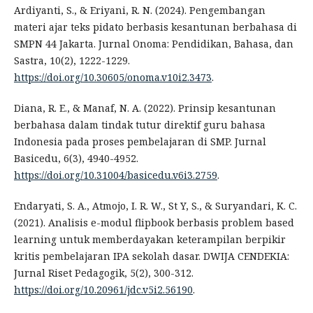
Ardiyanti, S., & Eriyani, R. N. (2024). Pengembangan
materi ajar teks pidato berbasis kesantunan berbahasa di
SMPN 44 Jakarta. Jurnal Onoma: Pendidikan, Bahasa, dan
Sastra, 10(2), 1222-1229.
https://doi.org/10.30605/onoma.v10i2.3473
.
Diana, R. E., & Manaf, N. A. (2022). Prinsip kesantunan
berbahasa dalam tindak tutur direktif guru bahasa
Indonesia pada proses pembelajaran di SMP. Jurnal
Basicedu, 6(3), 4940-4952.
https://doi.org/10.31004/basicedu.v6i3.2759
.
Endaryati, S. A., Atmojo, I. R. W., St Y, S., & Suryandari, K. C.
(2021). Analisis e-modul flipbook berbasis problem based
learning untuk memberdayakan keterampilan berpikir
kritis pembelajaran IPA sekolah dasar. DWIJA CENDEKIA:
Jurnal Riset Pedagogik, 5(2), 300-312.
https://doi.org/10.20961/jdc.v5i2.56190
.