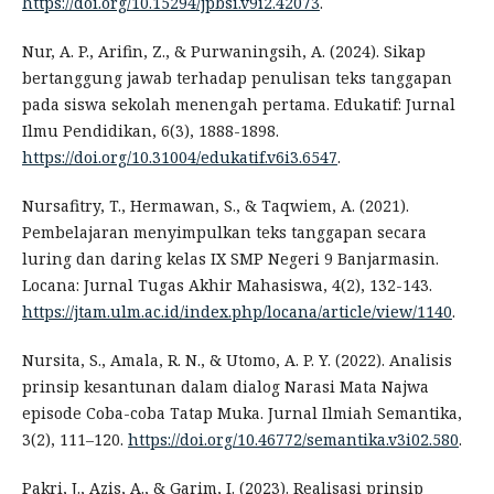
https://doi.org/10.15294/jpbsi.v9i2.42073
.
Nur, A. P., Arifin, Z., & Purwaningsih, A. (2024). Sikap
bertanggung jawab terhadap penulisan teks tanggapan
pada siswa sekolah menengah pertama. Edukatif: Jurnal
Ilmu Pendidikan, 6(3), 1888-1898.
https://doi.org/10.31004/edukatif.v6i3.6547
.
Nursafitry, T., Hermawan, S., & Taqwiem, A. (2021).
Pembelajaran menyimpulkan teks tanggapan secara
luring dan daring kelas IX SMP Negeri 9 Banjarmasin.
Locana: Jurnal Tugas Akhir Mahasiswa, 4(2), 132-143.
https://jtam.ulm.ac.id/index.php/locana/article/view/1140
.
Nursita, S., Amala, R. N., & Utomo, A. P. Y. (2022). Analisis
prinsip kesantunan dalam dialog Narasi Mata Najwa
episode Coba-coba Tatap Muka. Jurnal Ilmiah Semantika,
3(2), 111–120.
https://doi.org/10.46772/semantika.v3i02.580
.
Pakri, J., Azis, A., & Garim, I. (2023). Realisasi prinsip