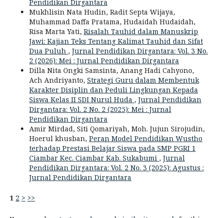
Pendidikan Dirgantara
Mukhlisin Nata Hudin, Radit Septa Wijaya,
Muhammad Daffa Pratama, Hudaidah Hudaidah,
Risa Marta Yati,
Risalah Tauhid dalam Manuskrip
Jawi: Kajian Teks Tentang Kalimat Tauhid dan Sifat
Dua Puluh
,
Jurnal Pendidikan Dirgantara: Vol. 3 No.
2 (2026): Mei : Jurnal Pendidikan Dirgantara
Dilla Nita Ongki Samsinta, Anang Hadi Cahyono,
Ach Andriyanto,
Strategi Guru dalam Membentuk
Karakter Disiplin dan Peduli Lingkungan Kepada
Siswa Kelas II SDI Nurul Huda
,
Jurnal Pendidikan
Dirgantara: Vol. 2 No. 2 (2025): Mei : Jurnal
Pendidikan Dirgantara
Amir Mirdad, Siti Qomariyah, Moh. Jujun Sirojudin,
Hoerul khusban,
Peran Model Pendidikan Wustho
terhadap Prestasi Belajar Siswa pada SMP PGRI 1
Ciambar Kec. Ciambar Kab. Sukabumi
,
Jurnal
Pendidikan Dirgantara: Vol. 2 No. 3 (2025): Agustus :
Jurnal Pendidikan Dirgantara
1
2
>
>>