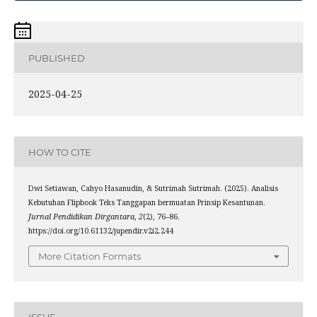
PUBLISHED
2025-04-25
HOW TO CITE
Dwi Setiawan, Cahyo Hasanudin, & Sutrimah Sutrimah. (2025). Analisis
Kebutuhan Flipbook Teks Tanggapan bermuatan Prinsip Kesantunan.
Jurnal Pendidikan Dirgantara
,
2
(2), 76–86.
https://doi.org/10.61132/jupendir.v2i2.244
More Citation Formats