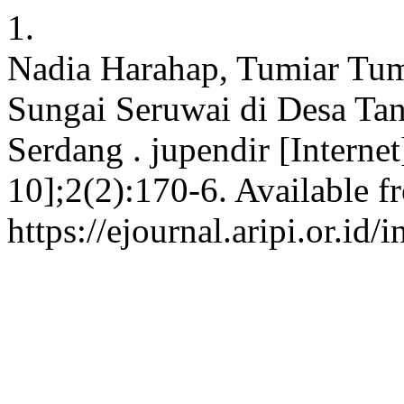
1.
Nadia Harahap, Tumiar Tumi
Sungai Seruwai di Desa Ta
Serdang . jupendir [Interne
10];2(2):170-6. Available f
https://ejournal.aripi.or.id