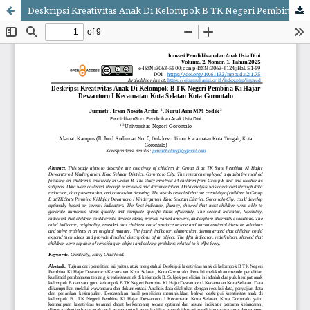
Deskripsi Kreativitas Anak Di Kelompok B TK Negeri Pembina Ki Hajar Dewantoro I Kecamatan Kota Selatan Kota Gorontalo